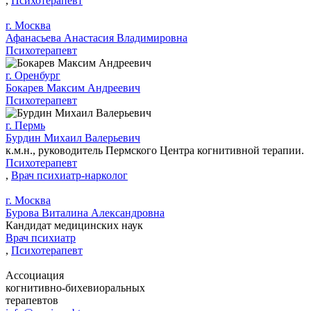
,
Психотерапевт
г. Москва
Афанасьева Анастасия Владимировна
Психотерапевт
г. Оренбург
Бокарев Максим Андреевич
Психотерапевт
г. Пермь
Бурдин Михаил Валерьевич
к.м.н., руководитель Пермского Центра когнитивной терапии.
Психотерапевт
,
Врач психиатр-нарколог
г. Москва
Бурова Виталина Александровна
Кандидат медицинских наук
Врач психиатр
,
Психотерапевт
Ассоциация
когнитивно-бихевиоральных
терапевтов