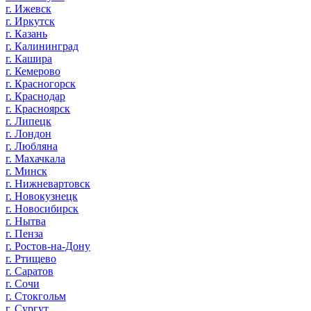
г. Ижевск
г. Иркутск
г. Казань
г. Калининград
г. Кашира
г. Кемерово
г. Красногорск
г. Краснодар
г. Красноярск
г. Липецк
г. Лондон
г. Любляна
г. Махачкала
г. Минск
г. Нижневартовск
г. Новокузнецк
г. Новосибирск
г. Нытва
г. Пенза
г. Ростов-на-Дону
г. Ртищево
г. Саратов
г. Сочи
г. Стокгольм
г. Сургут