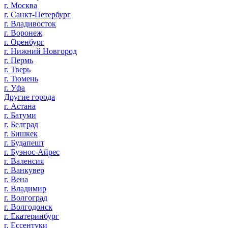
г. Москва
г. Санкт-Петербург
г. Владивосток
г. Воронеж
г. Оренбург
г. Нижний Новгород
г. Пермь
г. Тверь
г. Тюмень
г. Уфа
Другие города
г. Астана
г. Батуми
г. Белград
г. Бишкек
г. Будапешт
г. Буэнос-Айрес
г. Валенсия
г. Ванкувер
г. Вена
г. Владимир
г. Волгоград
г. Волгодонск
г. Екатеринбург
г. Ессентуки