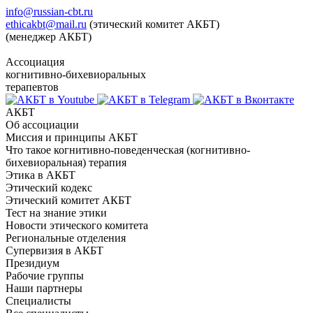
info@russian-cbt.ru
ethicakbt@mail.ru
(этический комитет АКБТ)
(менеджер АКБТ)
Ассоциация
когнитивно-бихевиоральных
терапевтов
АКБТ
Об ассоциации
Миссия и принципы АКБТ
Что такое когнитивно-поведенческая (когнитивно-
бихевиоральная) терапия
Этика в АКБТ
Этический кодекс
Этический комитет АКБТ
Тест на знание этики
Новости этического комитета
Региональные отделения
Супервизия в АКБТ
Президиум
Рабочие группы
Наши партнеры
Специалисты