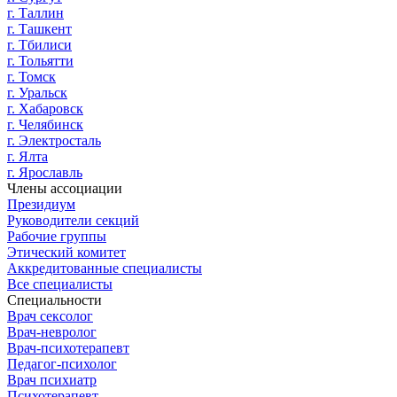
г. Таллин
г. Ташкент
г. Тбилиси
г. Тольятти
г. Томск
г. Уральск
г. Хабаровск
г. Челябинск
г. Электросталь
г. Ялта
г. Ярославль
Члены ассоциации
Президиум
Руководители секций
Рабочие группы
Этический комитет
Аккредитованные специалисты
Все специалисты
Специальности
Врач сексолог
Врач-невролог
Врач-психотерапевт
Педагог-психолог
Врач психиатр
Психотерапевт