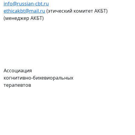
info@russian-cbt.ru
ethicakbt@mail.ru
(этический комитет АКБТ)
(менеджер АКБТ)
Ассоциация
когнитивно-бихевиоральных
терапевтов