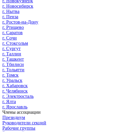
г. Новокузнецк
г. Новосибирск
г. Нытва
г. Пенза
г. Ростов-на-Дону
г. Ртищево
г. Саратов
г. Сочи
г. Стокгольм
г. Сургут
г. Таллин
г. Ташкент
г. Тбилиси
г. Тольятти
г. Томск
г. Уральск
г. Хабаровск
г. Челябинск
г. Электросталь
г. Ялта
г. Ярославль
Члены ассоциации
Президиум
Руководители секций
Рабочие группы