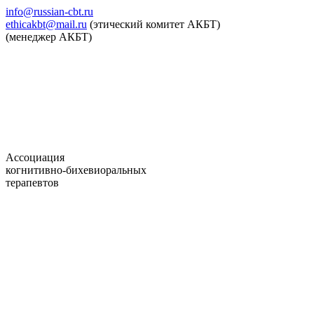
info@russian-cbt.ru
ethicakbt@mail.ru
(этический комитет АКБТ)
(менеджер АКБТ)
Ассоциация
когнитивно-бихевиоральных
терапевтов