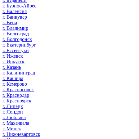
г. Будапешт
г. Буэнос-Айрес
г. Валенсия
г. Ванкувер
г. Вена
г. Владимир
г. Волгоград
г. Волгодонск
г. Екатеринбург
г. Ессентуки
г. Ижевск
г. Иркутск
г. Казань
г. Калининград
г. Кашира
г. Кемерово
г. Красногорск
г. Краснодар
г. Красноярск
г. Липецк
г. Лондон
г. Любляна
г. Махачкала
г. Минск
г. Нижневартовск