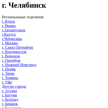
г. Челябинск
Региональные отделения
г. Курск
г. Рязань
г.Архангельск
г.Калуга
г.Чебоксары
г. Москва
г. Санкт-Петербург
г. Владивосток
г. Воронеж
г. Оренбург
г. Нижний Новгород
г. Пермь
г. Тверь
г. Тюмень
г. Уфа
Другие города
г. Астана
г. Батуми
г. Белград
г. Бишкек