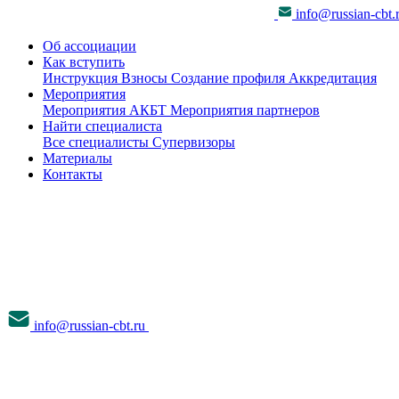
info@russian-cbt.
Об ассоциации
Как вступить
Инструкция
Взносы
Создание профиля
Аккредитация
Мероприятия
Мероприятия АКБТ
Мероприятия партнеров
Найти специалиста
Все специалисты
Супервизоры
Материалы
Контакты
info@russian-cbt.ru