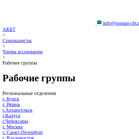
info@russian-cbt.
АКБТ
>
Специалисты
>
Члены ассоциации
>
Рабочие группы
Рабочие группы
Региональные отделения
г. Курск
г. Рязань
г.Архангельск
г.Калуга
г.Чебоксары
г. Москва
г. Санкт-Петербург
г. Владивосток