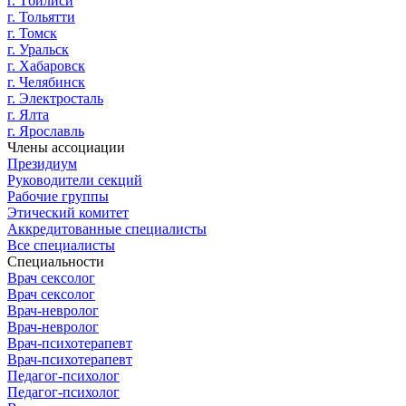
г. Тбилиси
г. Тольятти
г. Томск
г. Уральск
г. Хабаровск
г. Челябинск
г. Электросталь
г. Ялта
г. Ярославль
Члены ассоциации
Президиум
Руководители секций
Рабочие группы
Этический комитет
Аккредитованные специалисты
Все специалисты
Специальности
Врач сексолог
Врач сексолог
Врач-невролог
Врач-невролог
Врач-психотерапевт
Врач-психотерапевт
Педагог-психолог
Педагог-психолог