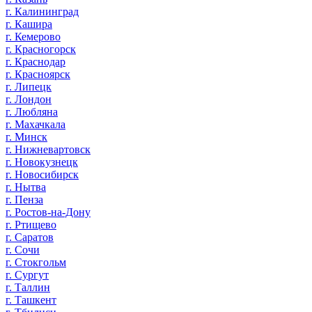
г. Калининград
г. Кашира
г. Кемерово
г. Красногорск
г. Краснодар
г. Красноярск
г. Липецк
г. Лондон
г. Любляна
г. Махачкала
г. Минск
г. Нижневартовск
г. Новокузнецк
г. Новосибирск
г. Нытва
г. Пенза
г. Ростов-на-Дону
г. Ртищево
г. Саратов
г. Сочи
г. Стокгольм
г. Сургут
г. Таллин
г. Ташкент