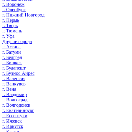
г. Воронеж
г. Оренбург
г. Нижний Новгород
г. Пермь
г. Тверь
г. Тюмень
г. Уфа
Другие города
г. Астана
г. Батуми
г. Белград
г. Бишкек
г. Будапешт
г. Буэнос-Айрес
г. Валенсия
г. Ванкувер
г. Вена
г. Владимир
г. Волгоград
г. Волгодонск
г. Екатеринбург
г. Ессентуки
г. Ижевск
г. Иркутск
г. Казань