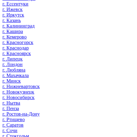
г. Ессентуки
г. Ижевск
г. Иркутск
г. Казань
г. Калининград
г. Кашира
г. Кемерово
г. Красногорск
г. Краснодар
г. Красноярск
г. Липецк
г. Лондон
г. Любляна
г. Махачкала
г. Минск
г. Нижневартовск
г. Новокузнецк
г. Новосибирск
г. Нытва
г. Пенза
г. Ростов-на-Дону
г. Ртищево
г. Саратов
г. Сочи
г. Стокгольм