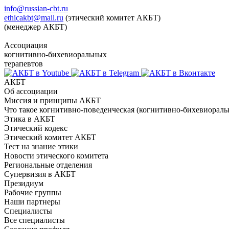
info@russian-cbt.ru
ethicakbt@mail.ru
(этический комитет АКБТ)
(менеджер АКБТ)
Ассоциация
когнитивно-бихевиоральных
терапевтов
АКБТ
Об ассоциации
Миссия и принципы АКБТ
Что такое когнитивно-поведенческая (когнитивно-бихевиораль
Этика в АКБТ
Этический кодекс
Этический комитет АКБТ
Тест на знание этики
Новости этического комитета
Региональные отделения
Супервизия в АКБТ
Президиум
Рабочие группы
Наши партнеры
Специалисты
Все специалисты