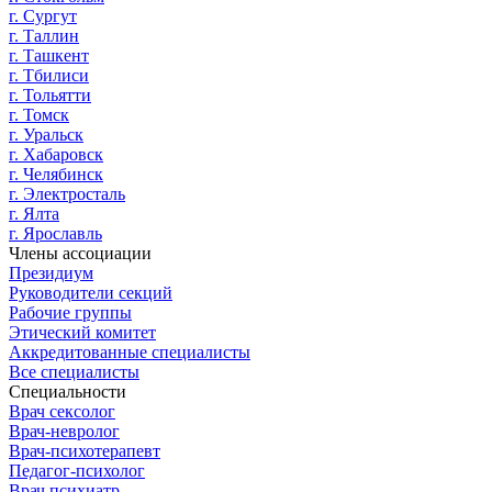
г. Сургут
г. Таллин
г. Ташкент
г. Тбилиси
г. Тольятти
г. Томск
г. Уральск
г. Хабаровск
г. Челябинск
г. Электросталь
г. Ялта
г. Ярославль
Члены ассоциации
Президиум
Руководители секций
Рабочие группы
Этический комитет
Аккредитованные специалисты
Все специалисты
Специальности
Врач сексолог
Врач-невролог
Врач-психотерапевт
Педагог-психолог
Врач психиатр