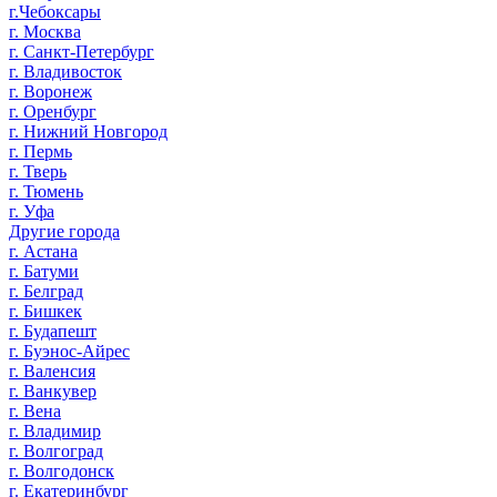
г.Чебоксары
г. Москва
г. Санкт-Петербург
г. Владивосток
г. Воронеж
г. Оренбург
г. Нижний Новгород
г. Пермь
г. Тверь
г. Тюмень
г. Уфа
Другие города
г. Астана
г. Батуми
г. Белград
г. Бишкек
г. Будапешт
г. Буэнос-Айрес
г. Валенсия
г. Ванкувер
г. Вена
г. Владимир
г. Волгоград
г. Волгодонск
г. Екатеринбург