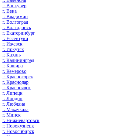
г. Валенсия
г. Ванкувер
г. Вена
г. Владимир
г. Волгоград
г. Волгодонск
г. Екатеринбург
г. Ессентуки
г. Ижевск
г. Иркутск
г. Казань
г. Калининград
г. Кашира
г. Кемерово
г. Красногорск
г. Краснодар
г. Красноярск
г. Липецк
г. Лондон
г. Любляна
г. Махачкала
г. Минск
г. Нижневартовск
г. Новокузнецк
г. Новосибирск