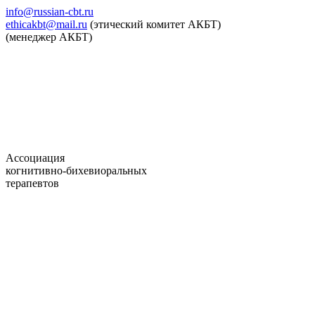
info@russian-cbt.ru
ethicakbt@mail.ru
(этический комитет АКБТ)
(менеджер АКБТ)
Ассоциация
когнитивно-бихевиоральных
терапевтов