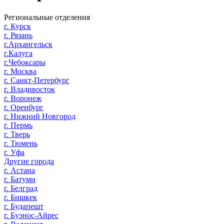
Региональные отделения
г. Курск
г. Рязань
г.Архангельск
г.Калуга
г.Чебоксары
г. Москва
г. Санкт-Петербург
г. Владивосток
г. Воронеж
г. Оренбург
г. Нижний Новгород
г. Пермь
г. Тверь
г. Тюмень
г. Уфа
Другие города
г. Астана
г. Батуми
г. Белград
г. Бишкек
г. Будапешт
г. Буэнос-Айрес