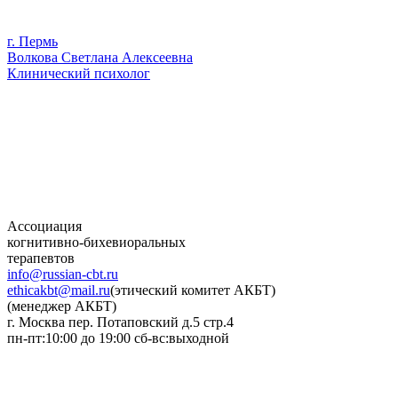
г. Пермь
Волкова Светлана Алексеевна
Клинический психолог
Ассоциация
когнитивно-бихевиоральных
терапевтов
info@russian-cbt.ru
ethicakbt@mail.ru
(этический комитет АКБТ)
(менеджер АКБТ)
г. Москва пер. Потаповский д.5 стр.4
пн-пт:10:00 до 19:00 сб-вс:выходной