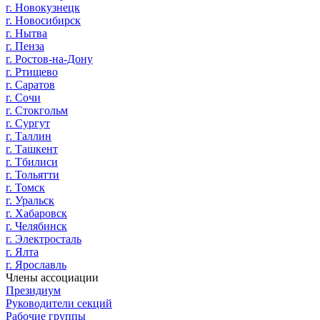
г. Новокузнецк
г. Новосибирск
г. Нытва
г. Пенза
г. Ростов-на-Дону
г. Ртищево
г. Саратов
г. Сочи
г. Стокгольм
г. Сургут
г. Таллин
г. Ташкент
г. Тбилиси
г. Тольятти
г. Томск
г. Уральск
г. Хабаровск
г. Челябинск
г. Электросталь
г. Ялта
г. Ярославль
Члены ассоциации
Президиум
Руководители секций
Рабочие группы