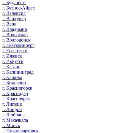
г. Будапешт
г. Буэнос-Айрес
г. Валенсия
г. Ванкувер
г. Вена
г. Владимир
г. Волгоград
г. Волгодонск
г. Екатеринбург
г. Ессентуки
г. Ижевск
г. Иркутск
г. Казань
г. Калининград
г. Кашира
г. Кемерово
г. Красногорск
г. Краснодар
г. Красноярск
г. Липецк
г. Лондон
г. Любляна
г. Махачкала
г. Минск
г. Нижневартовск