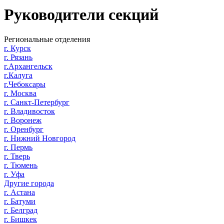
Руководители секций
Региональные отделения
г. Курск
г. Рязань
г.Архангельск
г.Калуга
г.Чебоксары
г. Москва
г. Санкт-Петербург
г. Владивосток
г. Воронеж
г. Оренбург
г. Нижний Новгород
г. Пермь
г. Тверь
г. Тюмень
г. Уфа
Другие города
г. Астана
г. Батуми
г. Белград
г. Бишкек