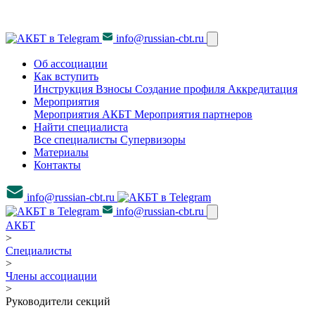
info@russian-cbt.ru
Об ассоциации
Как вступить
Инструкция
Взносы
Создание профиля
Аккредитация
Мероприятия
Мероприятия АКБТ
Мероприятия партнеров
Найти специалиста
Все специалисты
Супервизоры
Материалы
Контакты
info@russian-cbt.ru
info@russian-cbt.ru
АКБТ
>
Специалисты
>
Члены ассоциации
>
Руководители секций