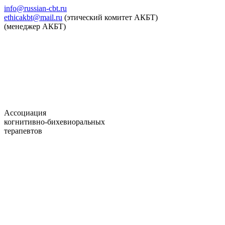
info@russian-cbt.ru
ethicakbt@mail.ru
(этический комитет АКБТ)
(менеджер АКБТ)
Ассоциация
когнитивно-бихевиоральных
терапевтов