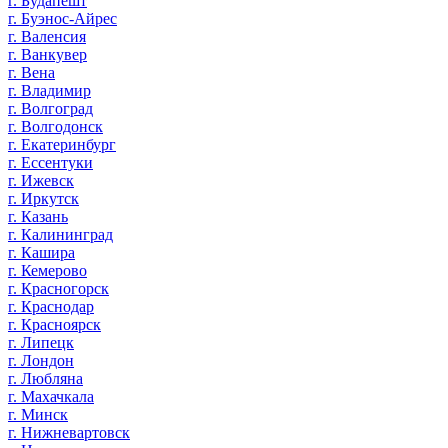
г. Будапешт
г. Буэнос-Айрес
г. Валенсия
г. Ванкувер
г. Вена
г. Владимир
г. Волгоград
г. Волгодонск
г. Екатеринбург
г. Ессентуки
г. Ижевск
г. Иркутск
г. Казань
г. Калининград
г. Кашира
г. Кемерово
г. Красногорск
г. Краснодар
г. Красноярск
г. Липецк
г. Лондон
г. Любляна
г. Махачкала
г. Минск
г. Нижневартовск