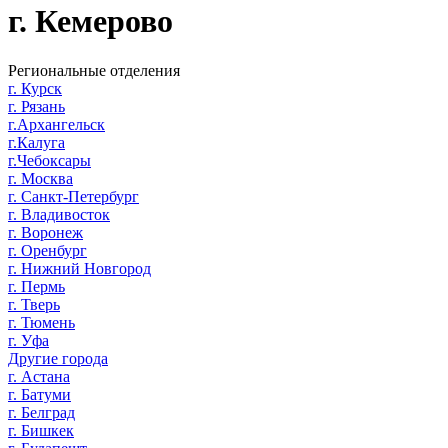
г. Кемерово
Региональные отделения
г. Курск
г. Рязань
г.Архангельск
г.Калуга
г.Чебоксары
г. Москва
г. Санкт-Петербург
г. Владивосток
г. Воронеж
г. Оренбург
г. Нижний Новгород
г. Пермь
г. Тверь
г. Тюмень
г. Уфа
Другие города
г. Астана
г. Батуми
г. Белград
г. Бишкек