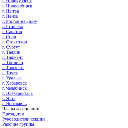
г. Новокузнецк
г. Новосибирск
г. Нытва
г. Пенза
г. Ростов-на-Дону
г. Ртищево
г. Саратов
г. Сочи
г. Стокгольм
г. Сургут
г. Таллин
г. Ташкент
г. Тбилиси
г. Тольятти
г. Томск
г. Уральск
г. Хабаровск
г. Челябинск
г. Электросталь
г. Ялта
г. Ярославль
Члены ассоциации
Президиум
Руководители секций
Рабочие группы