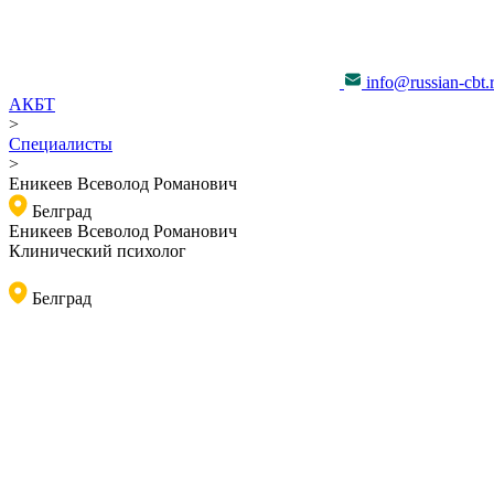
info@russian-cbt.
АКБТ
>
Специалисты
>
Еникеев Всеволод Романович
Белград
Еникеев Всеволод Романович
Клинический психолог
Белград