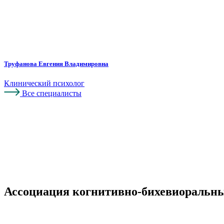
Труфанова Евгения Владимировна
Клинический психолог
Все специалисты
Ассоциация когнитивно-бихевиоральны