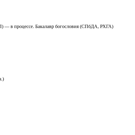
П) — в процессе. Бакалавр богословия (СПбДА, РХГА)
.)