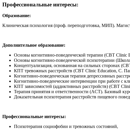
Профессиональные интересы:
Образование:
Клиническая психология (проф. переподготовка, МИП). Магис
Дополнительное образование:
Основы когнитивно-поведенческой терапии (CBT Clinic Ed
Основы когнитивно-поведенческой психотерапии (Школа 
Концептуализация, основанная на сильных сторонах (CBT C
КПТ тревожных расстройств (CBT Clinic Education, С. Пав
Когнитивно-поведенческая терапия депрессивных расстро
Когнитивно-поведенческие интервенции при работе с кл
КПТ зависимостей (аддиктивных расстройств) (CBT Clinic 
Терапия принятия и ответственности (ACT). Базовый курс
Доказательная психотерапия расстройств пищевого повед
Профессиональные интересы:
Психотерапия социофобии и тревожных состояний,