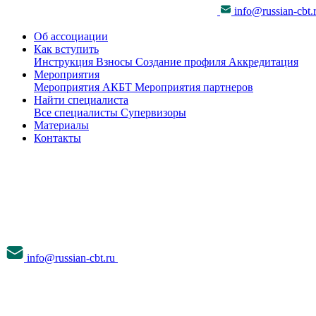
info@russian-cbt.
Об ассоциации
Как вступить
Инструкция
Взносы
Создание профиля
Аккредитация
Мероприятия
Мероприятия АКБТ
Мероприятия партнеров
Найти специалиста
Все специалисты
Супервизоры
Материалы
Контакты
info@russian-cbt.ru