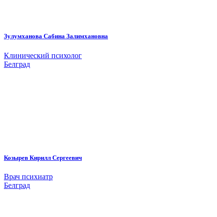
Зулумханова Сабина Залимхановна
Клинический психолог
Белград
Козырев Кирилл Сергеевич
Врач психиатр
Белград