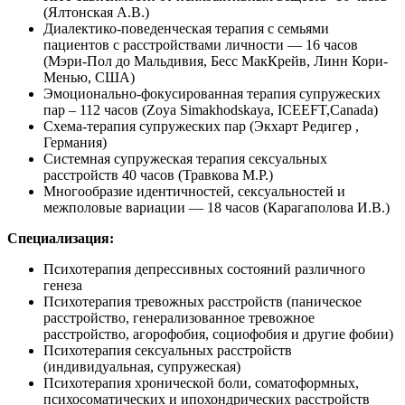
(Ялтонская А.В.)
Диалектико-поведенческая терапия с семьями
пациентов с расстройствами личности — 16 часов
(Мэри-Пол до Мальдивия, Бесс МакКрейв, Линн Кори-
Менью, США)
Эмоционально-фокусированная терапия супружеских
пар – 112 часов (Zoya Simakhodskaya, IСЕEFT,Canada)
Схема-терапия супружеских пар (Экхарт Редигер ,
Германия)
Системная супружеская терапия сексуальных
расстройств 40 часов (Травкова М.Р.)
Многообразие идентичностей, сексуальностей и
межполовые вариации — 18 часов (Карагаполова И.В.)
Специализация:
Психотерапия депрессивных состояний различного
генеза
Психотерапия тревожных расстройств (паническое
расстройство, генерализованное тревожное
расстройство, агорофобия, социофобия и другие фобии)
Психотерапия сексуальных расстройств
(индивидуальная, супружеская)
Психотерапия хронической боли, соматоформных,
психосоматических и ипохондрических расстройств