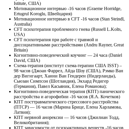
Istitute, США)
Мотивационное интервью -16 часов (Graeme Horridge,
Ertugrul Koroglu, Швейцария)
Мотивационное интервью в CFT -16 часов (Stan Steindl,
Australia)
CFT психотерапия проблемного гнева (Russell L.Kolts,
USA)
CFT психотерапия при работе с травмой и
диссоциативными расстройствами (Andru Rayner, Great
Britain)
Когнитивно-поведенческий коучинг — 24 часа (Daniel
David, США)
Схема-терапия (институт схема-терапии США ISST) –
98 часов (Джоан Фаррел, Айда Шоу (США), Рэмко Ван
дер Вигнгаарт, Ханни Ван Гендерен (Нидерланды),
Сьюзан Симпсон (Шотландия), Экхард Редигер
(Германия), Павел Касьяник, Елена Романова);
Когнитивно-поведенческая терапия (КПТ) панического
расстройства и агорофибии -16 часов (Я.А. Кочетков)
КПТ посттравматического стрессового расстройства
(ПТСР) — 16 часов (Марина Брице, Елена Харламова,
Латвия);
КПТ нервной анорексии — 16 часов (Джилиан Тодд,
Великобритания);
КПТ зависимости от психоактивных веществ -16 часов