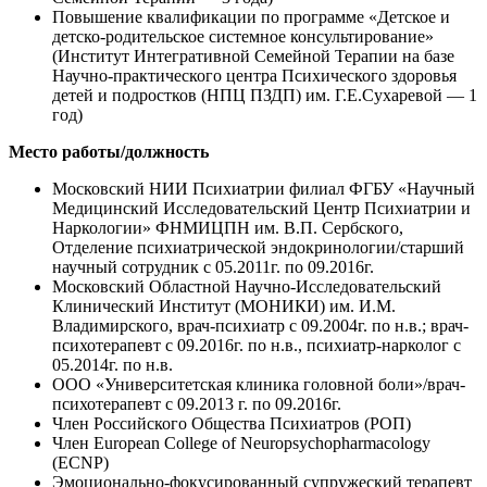
Повышение квалификации по программе «Детское и
детско-родительское системное консультирование»
(Институт Интегративной Семейной Терапии на базе
Научно-практического центра Психического здоровья
детей и подростков (НПЦ ПЗДП) им. Г.Е.Сухаревой — 1
год)
Место работы/должность
Московский НИИ Психиатрии филиал ФГБУ «Научный
Медицинский Исследовательский Центр Психиатрии и
Наркологии» ФНМИЦПН им. В.П. Сербского,
Отделение психиатрической эндокринологии/старший
научный сотрудник с 05.2011г. по 09.2016г.
Московский Областной Научно-Исследовательский
Клинический Институт (МОНИКИ) им. И.М.
Владимирского, врач-психиатр с 09.2004г. по н.в.; врач-
психотерапевт с 09.2016г. по н.в., психиатр-нарколог с
05.2014г. по н.в.
ООО «Университетская клиника головной боли»/врач-
психотерапевт с 09.2013 г. по 09.2016г.
Член Российского Общества Психиатров (РОП)
Член European College of Neuropsychopharmacology
(ECNP)
Эмоционально-фокусированный супружеский терапевт