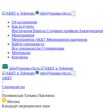
info@russian-cbt.ru
Об ассоциации
Как вступить
Инструкция
Взносы
Создание профиля
Аккредитация
Мероприятия
Мероприятия АКБТ
Мероприятия партнеров
Найти специалиста
Все специалисты
Супервизоры
Материалы
Контакты
info@russian-cbt.ru
info@russian-cbt.ru
АКБТ
>
Специалисты
>
Поляковская Татьяна Павловна
Москва
Кандидат медицинских наук