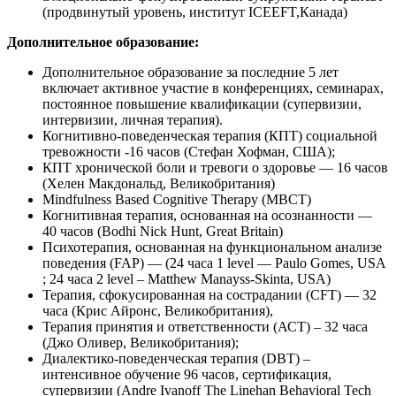
(продвинутый уровень, институт ICEEFT,Канада)
Дополнительное образование:
Дополнительное образование за последние 5 лет
включает активное участие в конференциях, семинарах,
постоянное повышение квалификации (супервизии,
интервизии, личная терапия).
Когнитивно-поведенческая терапия (КПТ) социальной
тревожности -16 часов (Стефан Хофман, США);
КПТ хронической боли и тревоги о здоровье — 16 часов
(Хелен Макдональд, Великобритания)
Мindfulness Ваsed Cognitive Therapy (MBСТ)
Когнитивная терапия, основанная на осознанности —
40 часов (Bodhi Nick Hunt, Great Britain)
Психотерапия, основанная на функциональном анализе
поведения (FAP) — (24 часа 1 level — Paulo Gomes, USA
; 24 часа 2 level – Matthew Manayss-Skinta, USA)
Терапия, сфокусированная на сострадании (CFT) — 32
часа (Крис Айронс, Великобритания),
Терапия принятия и ответственности (АСТ) – 32 часа
(Джо Оливер, Великобритания);
Диалектико-поведенческая терапия (DBT) –
интенсивное обучение 96 часов, сертификация,
супервизии (Andre Ivanoff The Linehan Behavioral Tech