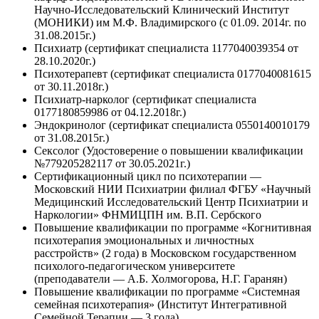
Научно-Исследовательский Клинический Институт
(МОНИКИ) им М.Ф. Владимирского (с 01.09. 2014г. по
31.08.2015г.)
Психиатр (сертификат специалиста 1177040039354 от
28.10.2020г.)
Психотерапевт (сертификат специалиста 0177040081615
от 30.11.2018г.)
Психиатр-нарколог (сертификат специалиста
0177180859986 от 04.12.2018г.)
Эндокринолог (сертификат специалиста 0550140010179
от 31.08.2015г.)
Сексолог (Удостоверение о повышении квалификации
№779205282117 от 30.05.2021г.)
Сертификационный цикл по психотерапии —
Московский НИИ Психиатрии филиал ФГБУ «Научный
Медицинский Исследовательский Центр Психиатрии и
Наркологии» ФНМИЦПН им. В.П. Сербского
Повышение квалификации по программе «Когнитивная
психотерапия эмоциональных и личностных
расстройств» (2 года) в Московском государственном
психолого-педагогическом университете
(преподаватели — А.Б. Холмогорова, Н.Г. Гаранян)
Повышение квалификации по программе «Системная
семейная психотерапия» (Институт Интегративной
Семейной Терапии — 3 года)