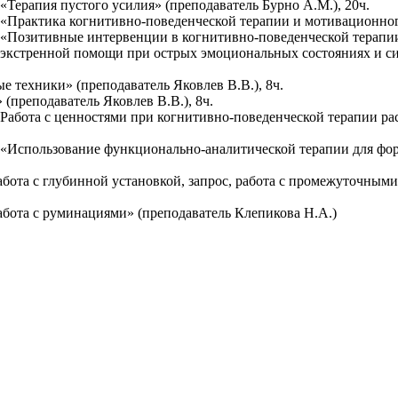
Терапия пустого усилия» (преподаватель Бурно А.М.), 20ч.
Практика когнитивно-поведенческой терапии и мотивационного 
Позитивные интервенции в когнитивно-поведенческой терапии»,
экстренной помощи при острых эмоциональных состояниях и си
техники» (преподаватель Яковлев В.В.), 8ч.
преподаватель Яковлев В.В.), 8ч.
Работа с ценностями при когнитивно-поведенческой терапии рас
 «Использование функционально-аналитической терапии для ф
бота с глубинной установкой, запрос, работа с промежуточным
абота с руминациями» (преподаватель Клепикова Н.А.)