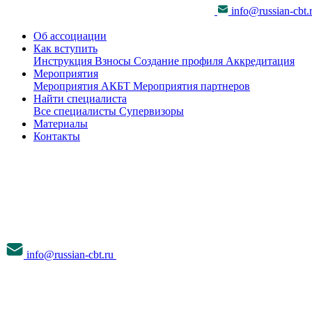
info@russian-cbt.
Об ассоциации
Как вступить
Инструкция
Взносы
Создание профиля
Аккредитация
Мероприятия
Мероприятия АКБТ
Мероприятия партнеров
Найти специалиста
Все специалисты
Супервизоры
Материалы
Контакты
info@russian-cbt.ru