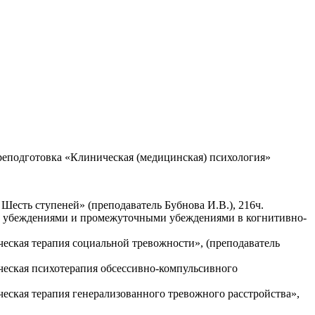
реподготовка «Клиническая (медицинская) психология»
есть ступеней» (преподаватель Бубнова И.В.), 216ч.
ми убеждениями и промежуточными убеждениями в когнитивно-
еская терапия социальной тревожности», (преподаватель
ческая психотерапия обсессивно-компульсивного
еская терапия генерализованного тревожного расстройства»,