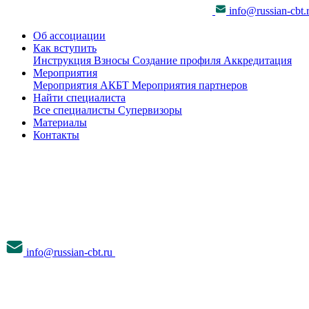
info@russian-cbt.
Об ассоциации
Как вступить
Инструкция
Взносы
Создание профиля
Аккредитация
Мероприятия
Мероприятия АКБТ
Мероприятия партнеров
Найти специалиста
Все специалисты
Супервизоры
Материалы
Контакты
info@russian-cbt.ru