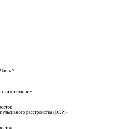
Часть 2.
х психотерапии»
восток
пульсивного расстройства (ОКР)»
восток