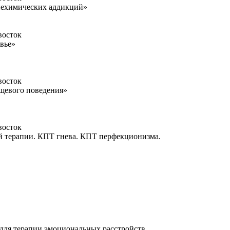
 нехимических аддикций»
восток
овье»
восток
ищевого поведения»
восток
й терапии. КПТ гнева. КПТ перфекционизма.
для терапии эмоциональных расстройств