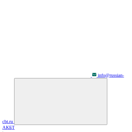
info@russian-
cbt.ru
АКБТ