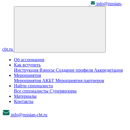
info@russian-
cbt.ru
Об ассоциации
Как вступить
Инструкция
Взносы
Создание профиля
Аккредитация
Мероприятия
Мероприятия АКБТ
Мероприятия партнеров
Найти специалиста
Все специалисты
Супервизоры
Материалы
Контакты
info@russian-cbt.ru