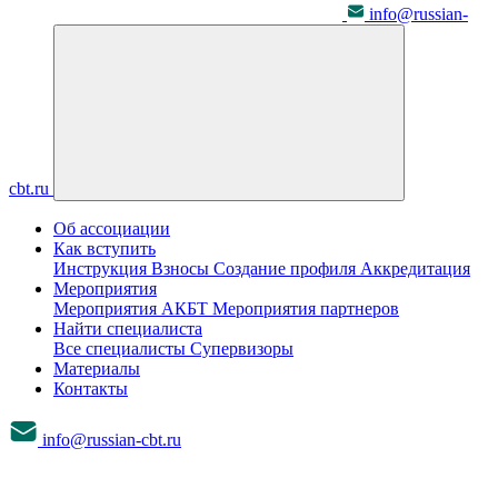
info@russian-
cbt.ru
Об ассоциации
Как вступить
Инструкция
Взносы
Создание профиля
Аккредитация
Мероприятия
Мероприятия АКБТ
Мероприятия партнеров
Найти специалиста
Все специалисты
Супервизоры
Материалы
Контакты
info@russian-cbt.ru