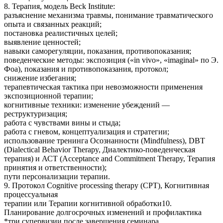
8. Терапия, модель Beck Institute:
разъяснение механизма травмы, понимание травматического
опыта и связанных реакций;
постановка реалистичных целей;
выявление ценностей;
навыки саморегуляции, показания, противопоказания;
поведенческие методы: экспозиция («in vivo», «imaginal» по Э.
Фоа), показания и противопоказания, протокол;
снижение избегания;
терапевтическая тактика при невозможности применения
экспозиционной терапии;
когнитивные техники: изменение убеждений —
реструктуризация;
работа с чувствами вины и стыда;
работа с гневом, концептуализация и стратегии;
использование тренинга Осознанности (Мindfulness), DBT
(Dialectical Behavior Therapy, Диалектико-поведенческая
терапия) и АСТ (Acceptance and Commitment Therapy, Терапия
принятия и ответственности);
пути персонализации терапии.
9. Протокол Cognitive processing therapy (CPT), Когнитивная
процессуальная
терапии или Терапии когнитивной обработки10.
Планирование долгосрочных изменений и профилактика
*три супервизии после завершения семинара