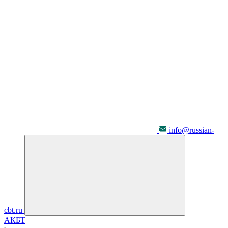
info@russian-
cbt.ru
АКБТ